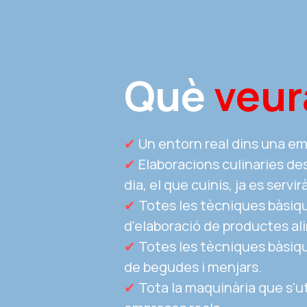
Què 
veur
✔
Un entorn real dins una em
✔ 
Elaboracions culinaries des
dia, el que cuinis, ja es servirà
✔ 
Totes les tècniques bàsiqu
d'elaboració de productes ali
✔ 
Totes les tècniques bàsiqu
de begudes i menjars. 
✔ 
Tota la maquinària que s'uti