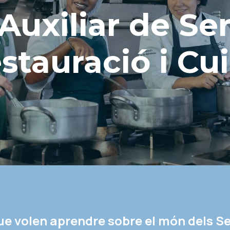
'Auxiliar de Ser
stauració i Cu
que volen aprendre sobre el món dels Se