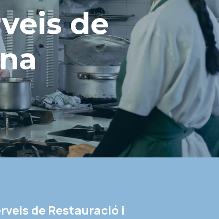
veis de 
ina
rveis de Restauració i 