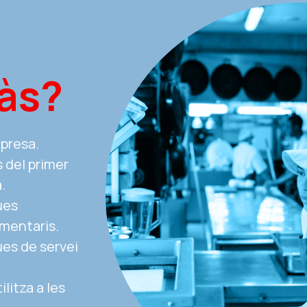
às?
presa. 
 del primer 
. 
es 
mentaris. 
es de servei 
litza a les 