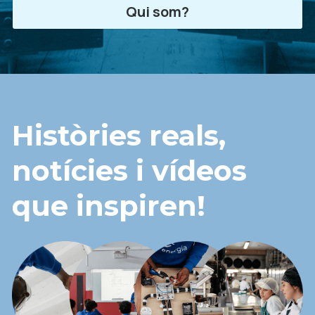
Qui som?
Històries reals, 
notícies i vídeos 
que inspiren!