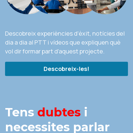
Descobreix experiències d’èxit, notícies del 
dia a dia al PTT i vídeos que expliquen què 
vol dir formar part d’aquest projecte.
Descobreix-les!
Tens 
dubtes
 i 
necessites parlar 