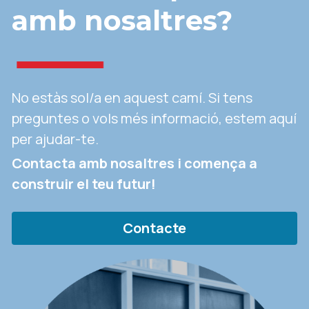
amb nosaltres?
No estàs sol/a en aquest camí. Si tens 
preguntes o vols més informació, estem aquí 
per ajudar-te.
Contacta amb nosaltres i comença a 
construir el teu futur!
Contacte