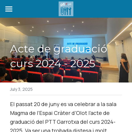
INICI
OFERTA FORMATIVA
Acte de graduació 
SEGUIMENT DE PREINSCRIPCIÓ
curs 2024 - 2025
QUI SOM
NOTÍCIES
EMPRESES COL·LABORADORES
July 3, 2025
CONTACTE
El passat 20 de juny es va celebrar a la sala 
Magma de l’Espai Cràter d’Olot l’acte de 
SEGUIMENT DE LA
graduació del PTT Garrotxa del curs 2024-
PREINSCRIPCIÓ
2025. Va ser una trobada distesa i molt 