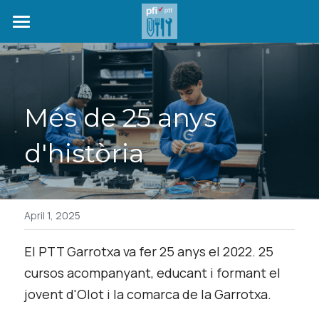
INICI
OFERTA FORMATIVA
Més de 25 anys 
SEGUIMENT DE PREINSCRIPCIÓ
d'història
QUI SOM
NOTÍCIES
EMPRESES COL·LABORADORES
April 1, 2025
CONTACTE
El PTT Garrotxa va fer 25 anys el 2022. 25 
cursos acompanyant, educant i formant el 
SEGUIMENT DE LA
jovent d'Olot i la comarca de la Garrotxa. 
PREINSCRIPCIÓ